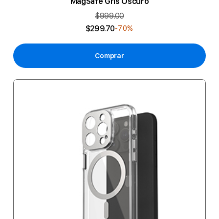
MagSafe Gris Oscuro
$999.00
$299.70
-70%
Comprar