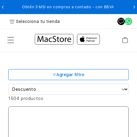
O
Obtén 3 MSI en compras a contado - con BBVA
Selecciona tu tienda
Agregar filtro
1504 productos