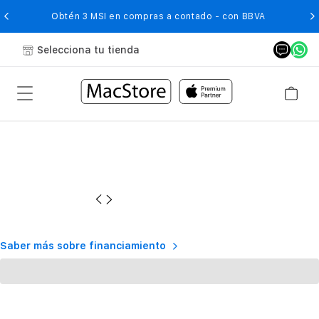
O
Obtén 3 MSI en compras a contado - con BBVA
Selecciona tu tienda
Saber más sobre financiamiento