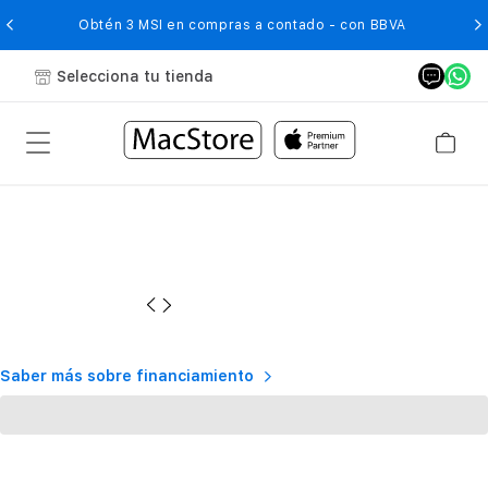
O
Obtén 3 MSI en compras a contado - con BBVA
Selecciona tu tienda
Saber más sobre financiamiento