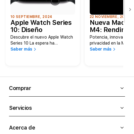
10 SEPTIEMBRE, 2024
22 NOVIEMBRE, 2024
Apple Watch Series
Nueva MacBo
10: Diseño
M4: Rendimie
innovador, pantalla
Innovación y 
Descubre el nuevo Apple Watch
Potencia, innovación 
impresionante y
Intelligence
Series 10 La espera ha
privacidad en la MacB
terminado. Apple ha presentado
Saber más
nueva MacBook Pro ha
Saber más
más novedades
oficialmente el Apple Watch
y lo hace con una
Series 10, y con este
impresionante…
lanzamiento, ha…
Comprar
Servicios
Acerca de