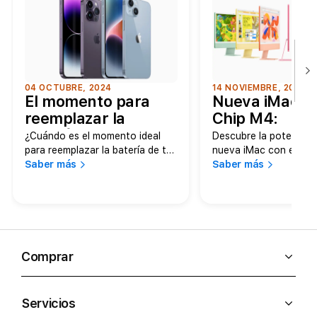
04 OCTUBRE, 2024
14 NOVIEMBRE, 2024
El momento para
Nueva iMac c
reemplazar la
Chip M4:
batería de tu iPhone
Rendimiento,
¿Cuándo es el momento ideal
Descubre la potencia d
Inteligencia y 
para reemplazar la batería de tu
nueva iMac con el Chi
iPhone? El rendimiento de la
Saber más
Rendimiento y colores
Saber más
para el 2024
batería es una de las principales
innovadores en un dis
preocupaciones de los…
elegante Con…
Comprar
Servicios