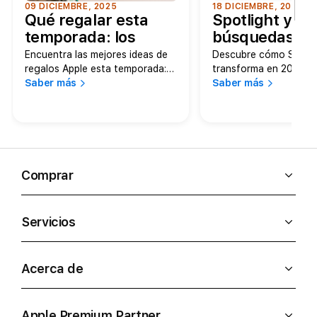
09 DICIEMBRE, 2025
18 DICIEMBRE, 2025
Qué regalar esta
Spotlight y
temporada: los
búsquedas m
mejores productos
inteligentes: 
Encuentra las mejores ideas de
Descubre cómo Spotli
Apple disponibles en
novedades en
regalos Apple esta temporada:
transforma en 2025 pa
desde MacBooks hasta
Saber más
tus búsquedas en Mac,
Saber más
MacStore.
macOS y iOS.
accesorios y Apple Watch.
iPad más inteligentes y
Descubre qué regalar según el
desde encontrar archi
estilo de vida y necesidades,
y mensajes, hasta ejec
con productos disponibles en
acciones rápidas sin sal
MacStore.
búsqueda. Conoce tod
novedades del nuev
Comprar
Servicios
Acerca de
Apple Premium Partner