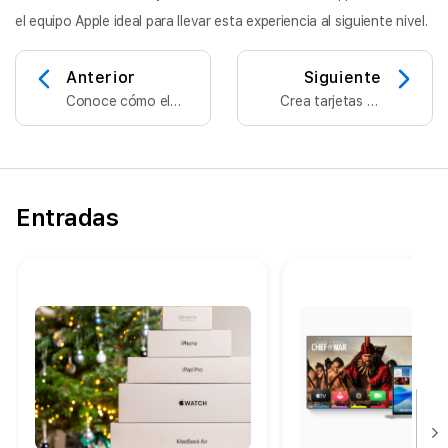
el equipo Apple ideal para llevar esta experiencia al siguiente nivel.
Anterior
Siguiente
Conoce cómo el
Crea tarjetas de
iPad Pro
San Valentín únicas
revoluciona el
con Genmoji y Apple
fútbol universitario
Intelligence: guía
práctica
Entradas