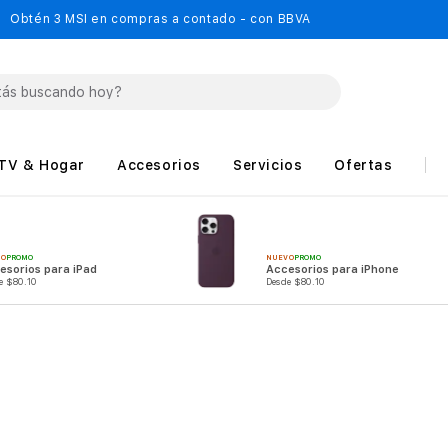
Obtén 3 MSI en compras a contado - con BBVA
TV & Hogar
Accesorios
Servicios
Ofertas
VO
PROMO
NUEVO
PROMO
esorios para iPad
Accesorios para iPhone
e $80.10
Desde $80.10