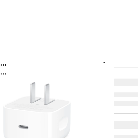
...
...
...