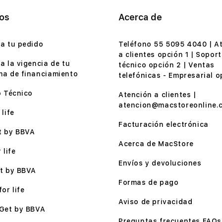
ios
Acerca de
a tu pedido
Teléfono 55 5095 4040 | A
a clientes opción 1 | Soport
a la vigencia de tu
técnico opción 2 | Ventas
a de financiamiento
telefónicas - Empresarial o
o Técnico
Atención a clientes |
atencion@macstoreonline.
life
Facturación electrónica
t by BBVA
Acerca de MacStore
 life
Envíos y devoluciones
t by BBVA
Formas de pago
or life
Aviso de privacidad
Get by BBVA
Preguntas frecuentes FAQs