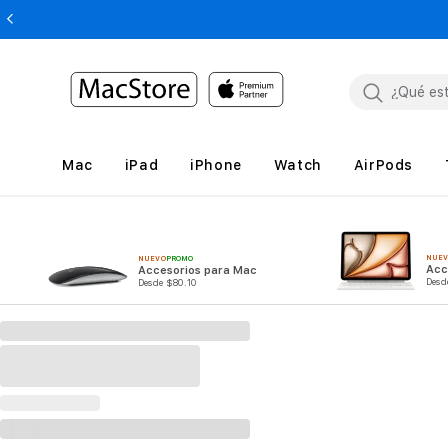
Mac
iPad
iPhone
Watch
AirPods
NUE
NUEVO
PROMO
Acc
Accesorios para Mac
Desd
Desde $80.10