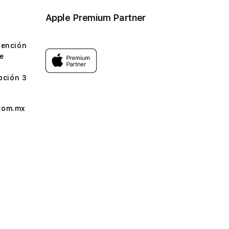
Apple Premium Partner
tención
e
pción 3
com.mx