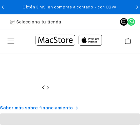
O
Obtén 3 MSI en compras a contado - con BBVA
Selecciona tu tienda
Saber más sobre financiamiento